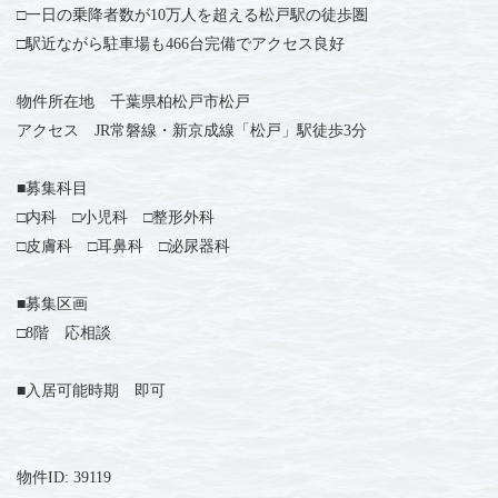
□
一日の乗降者数が10万人を超える松戸駅の徒歩圏
□駅近ながら駐車場も466台完備でアクセス良好
物件所在地 千葉県柏松戸市松戸
アクセス JR常磐線・新京成線「松戸」駅徒歩3分
■募集科目
□内科 □小児科 □整形外科
□皮膚科 □耳鼻科 □泌尿器科
■募集区画
□8階 応相談
■入居可能時期 即可
物件ID: 39119