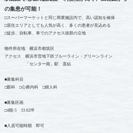
の集患が可能！
□スーパーマーケットと同じ商業施設内で、高い認知を確保
□居住エリアとしても人気が高く、多くの患者が見込める
□徒歩、自転車、車でのアクセス抜群の立地
物件所在地 横浜市都筑区
アクセス 横浜市営地下鉄ブルーライン・グリーンライン
「センター南」駅 直結
■募集科目
□眼科 □心療内科 □婦人科
■募集区画
□4階-5 33.02坪
■入居可能時期 即可