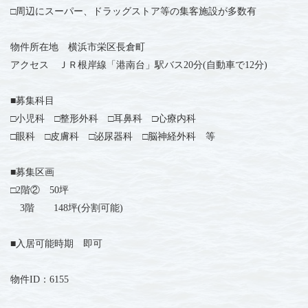
□周辺にスーパー、ドラッグストア等の集客施設が多数有
物件所在地 横浜市栄区長倉町
アクセス ＪＲ根岸線「港南台」駅バス20分(自動車で12分)
■募集科目
□小児科 □整形外科 □耳鼻科 □心療内科
□眼科 □皮膚科 □泌尿器科 □脳神経外科 等
■募集区画
□2階② 50坪
3階 148坪(分割可能)
■入居可能時期 即可
物件ID：6155